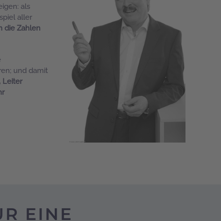
igen: als
piel aller
 die Zahlen
e
ren; und damit
 Leiter
hr
R EINE