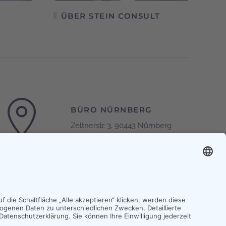
ÜBER STEIN CONSULT
BÜRO NÜRNBERG
Zeltnerstr. 3, 90443 Nürnberg