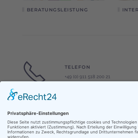
BERATUNGSLEISTUNG
INTE
TELEFON
+49 (0) 911 518 200 21
Impressum
|
Datenschutz
|
Bildrechte