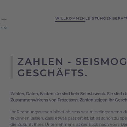
WILLKOMMEN
LEISTUNGEN
BERAT
Ziele nachhaltig erreichen.
Unsere Leistung Ihr Vorteil.
Kaufmännisches Gewissen auf
Experten
ZAHLEN - SEISMO
GESCHÄFTS.
Zahlen, Daten, Fakten: sie sind kein Selbstzweck. Sie sind
Zusammenwirkens von Prozessen. Zahlen zeigen Ihr Geschäf
Ihr Rechnungswesen bildet ab, was war. Allerdings: wenn d
erkennen lassen, dass etwas passiert ist, ist es schon zu spä
die Zukunft Ihres Unternehmens ist der Blick nach vorn. Da